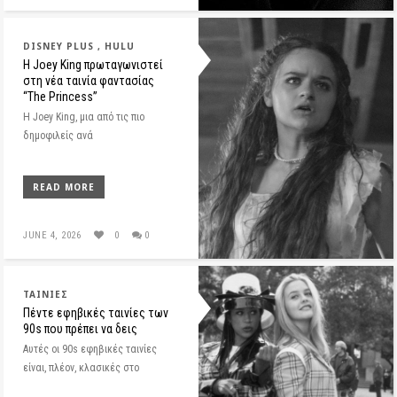
DISNEY PLUS
HULU
Η Joey King πρωταγωνιστεί
στη νέα ταινία φαντασίας
“The Princess”
Η Joey King, μια από τις πιο
δημοφιλείς ανά
READ MORE
JUNE 4, 2026
0
0
ΤΑΙΝΊΕΣ
Πέντε εφηβικές ταινίες των
90s που πρέπει να δεις
Αυτές οι 90s εφηβικές ταινίες
είναι, πλέον, κλασικές στο