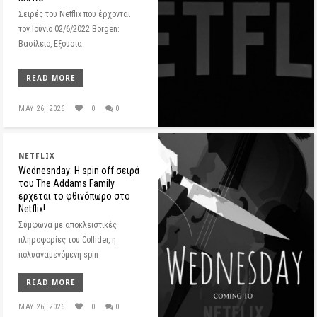
Σειρές του Netflix που έρχονται
τον Ιούνιο 02/6/2022 Borgen:
Βασίλειο, Εξουσία
READ MORE
MAY 26, 2026
0
0
NETFLIX
Wednesnday: Η spin off σειρά
του The Addams Family
έρχεται το φθινόπωρο στο
Netflix!
Σύμφωνα με αποκλειστικές
πληροφορίες του Collider, η
πολυαναμενόμενη spin
READ MORE
MAY 26, 2026
0
0