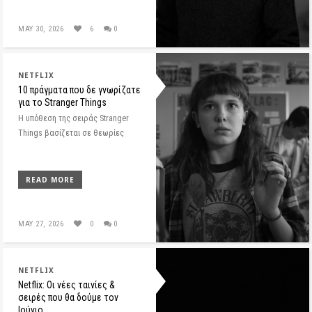
MAY 30, 2026
6
0
NETFLIX
10 πράγματα που δε γνωρίζατε
για το Stranger Things
Η υπόθεση της σειράς Stranger
Things βασίζεται σε θεωρίες
READ MORE
MAY 27, 2026
0
0
NETFLIX
Netflix: Οι νέες ταινίες &
σειρές που θα δούμε τον
Ιούνιο