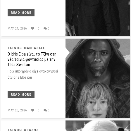
READ MORE
MAY 24, 2026
0
0
ΤΑΙΝΊΕΣ ΦΑΝΤΑΣΊΑΣ
O Idris Elba είναι το Τζίνι στη
νέα ταινία φαντασίας με την
Tilda Swinton
Πριν από χρόνια είχε ανακοινωθεί
ότι Idris Elba και
READ MORE
MAY 23, 2026
0
0
ΤΑΙΝΊΕΣ ΔΡΆΣΗΣ