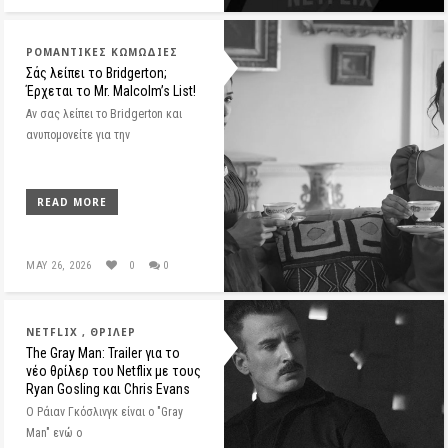
ΡΟΜΑΝΤΙΚΈΣ ΚΩΜΩΔΊΕΣ
Σάς λείπει το Bridgerton;
Έρχεται το Mr. Malcolm’s List!
Αν σας λείπει το Bridgerton και
ανυπομονείτε για την
READ MORE
MAY 26, 2026
0
0
NETFLIX
ΘΡΊΛΕΡ
The Gray Man: Trailer για το
νέο θρίλερ του Netflix με τους
Ryan Gosling και Chris Evans
Ο Ράιαν Γκόσλινγκ είναι ο "Gray
Man" ενώ ο