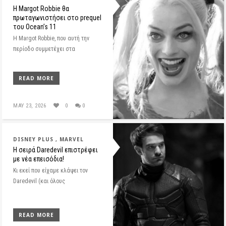
Η Margot Robbie θα
πρωταγωνιστήσει στο prequel
του Ocean’s 11
Η Margot Robbie, που αυτή την
περίοδο συμμετέχει στα
READ MORE
MAY 23, 2026
0
0
DISNEY PLUS
MARVEL
H σειρά Daredevil επιστρέφει
με νέα επεισόδια!
Κι εκεί που είχαμε κλάψει τον
Daredevil (και όλους
READ MORE