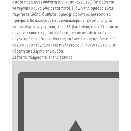
οποία παραμένει αθάνατη ό,τι κι αν κάνει, ενώ δε φαίνεται
να γερνάει και να φθείρεται ποτέ. Η ζωή της ομάδας είναι
περιπετειώδης, διαθέτει όμως μια ρουτίνα, ωστόσο τα
πράγματα θα αλλάξουν όταν ανακαλύψουν την ύπαρξη μιας
ακόμα αθάνατης γυναίκας. Παράλληλα, καθώς στον 21ο αιώνα
δεν είναι εύκολο να διατηρήσεις την ανωνυμία σου, ένας
οργανισμός με αδιευκρίνιστες απέναντί τους προθέσεις, θα
αρχίσει να καταγράφει τις κινήσεις τους, συνιστώντας μια
αόρατη απειλή για την ομάδα.
Δείτε το πλήρες trailer της ταινίας: