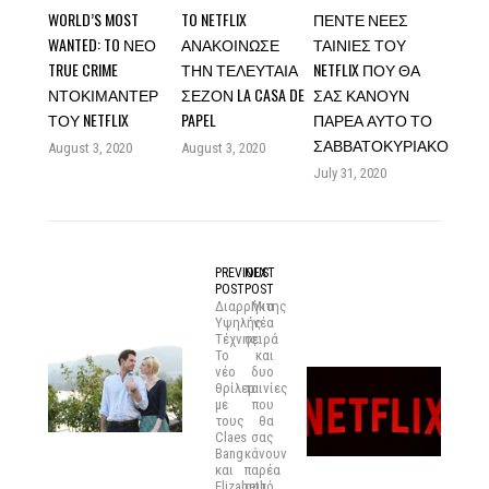
WORLD’S MOST
TO NETFLIX
ΠΈΝΤΕ ΝΈΕΣ
WANTED: TO ΝΈΟ
ΑΝΑΚΟΊΝΩΣΕ
ΤΑΙΝΊΕΣ ΤΟΥ
TRUE CRIME
ΤΗΝ ΤΕΛΕΥΤΑΊΑ
NETFLIX ΠΟΥ ΘΑ
ΝΤΟΚΙΜΑΝΤΈΡ
ΣΕΖΌΝ LA CASA DE
ΣΑΣ ΚΆΝΟΥΝ
ΤΟΥ NETFLIX
PAPEL
ΠΑΡΈΑ ΑΥΤΌ ΤΟ
ΣΑΒΒΑΤΟΚΎΡΙΑΚΟ
August 3, 2020
August 3, 2020
July 31, 2020
PREVIOUS
NEXT
POST
POST
Διαρρήκτης
Mια
Υψηλής
νέα
Τέχνης:
σειρά
Το
και
νέο
δυο
θρίλερ
ταινίες
με
που
τους
θα
Claes
σας
Bang
κάνουν
και
παρέα
Elizabeth
αυτό