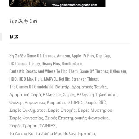
The Daily Owl
TAGS
8η Σεζόν Game Of Thrones
Amazon
Apple TV Plus
Cap Cap
DC Comics
Disney
Disney Plus
Dumbledore
Fantastic Beasts And Where To Find Them
Game Of Thrones
Halloween
HBO
HBO Max
Hulu
MARVEL
Netflix
Stranger Things
The Crimes Of Grindelwald
Βαμπίρ
Δραματικές Ταινίες
Δραματική Σειρά
Ελληνικές Σειρές
Ελληνική Τηλεόραση
Θρίλερ
Ρομαντικές Κωμωδίες
ΣΕΙΡΕΣ
Σειρές BBC
Σειρές Εγκλήματος
Σειρές Εποχής
Σειρές Μυστηρίου
Σειρές Φαντασίας
Σειρές Επιστημονικής Φαντασίας
Σειρές Τρόμου
ΤΑΙΝΙΕΣ
Τα Άστρα Και Τα Ζώδια Μας Βάλανε Εμπόδια