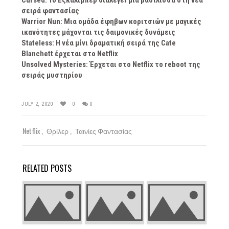
Cursed: To Εξκάλιμπερ διαλέγει μια βασίλισσα στη νέα
σειρά φαντασίας
Warrior Nun: Μια ομάδα έφηβων κοριτσιών με μαγικές
ικανότητες μάχονται τις δαιμονικές δυνάμεις
Stateless: H νέα μίνι δραματική σειρά της Cate
Blanchett έρχεται στο Netflix
Unsolved Mysteries: Έρχεται στο Netflix το reboot της
σειράς μυστηρίου
JULY 2, 2020
0
0
Netflix
Θρίλερ
Ταινίες Φαντασίας
RELATED POSTS