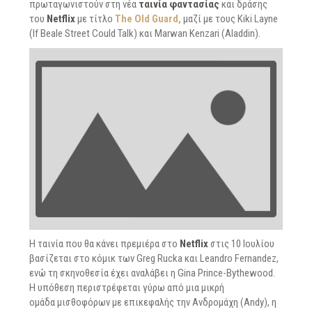
πρωταγωνιστούν στη νέα
ταινία φαντασίας
και δράσης
του
Netflix
με τίτλο
The Old Guard,
μαζί με τους Kiki Layne
(If Beale Street Could Talk) και Marwan Kenzari (Aladdin).
Η ταινία που θα κάνει πρεμιέρα στο
Netflix
στις 10 Ιουλίου
βασίζεται στο κόμικ των Greg Rucka και Leandro Fernandez,
ενώ τη σκηνοθεσία έχει αναλάβει η Gina Prince-Bythewood.
Η υπόθεση περιστρέφεται γύρω από μια μικρή
ομάδα μισθοφόρων με επικεφαλής την Ανδρομάχη (Andy), η