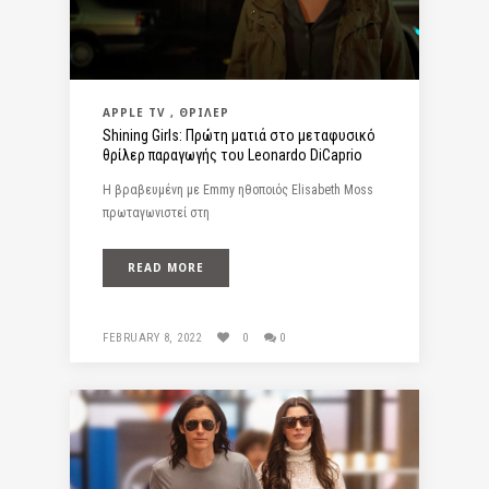
APPLE TV
ΘΡΊΛΕΡ
Shining Girls: Πρώτη ματιά στo μεταφυσικό
θρίλερ παραγωγής του Leonardo DiCaprio
Η βραβευμένη με Emmy ηθοποιός Elisabeth Moss
πρωταγωνιστεί στη
READ MORE
FEBRUARY 8, 2022
0
0