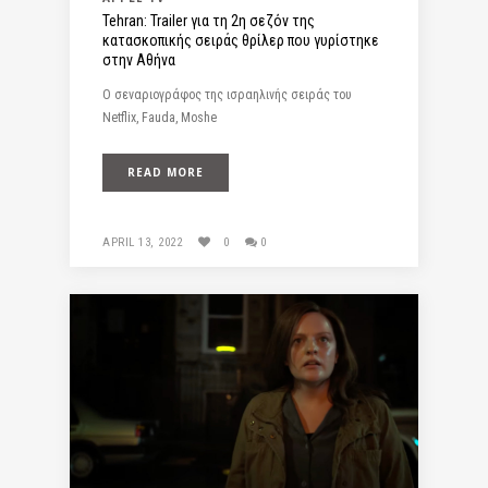
Tehran: Trailer για τη 2η σεζόν της
κατασκοπικής σειράς θρίλερ που γυρίστηκε
στην Αθήνα
O σεναριογράφος της ισραηλινής σειράς του
Netflix, Fauda, Moshe
READ MORE
APRIL 13, 2022
0
0