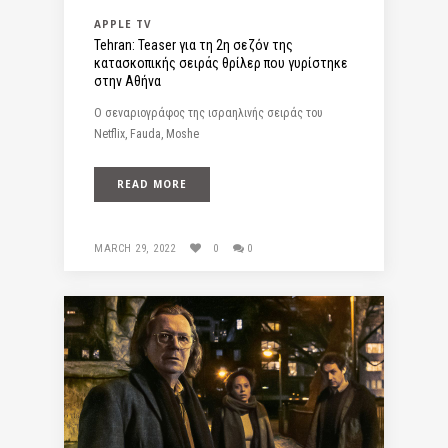
APPLE TV
Tehran: Teaser για τη 2η σεζόν της
κατασκοπικής σειράς θρίλερ που γυρίστηκε
στην Αθήνα
O σεναριογράφος της ισραηλινής σειράς του
Netflix, Fauda, Moshe
READ MORE
MARCH 29, 2022
0
0