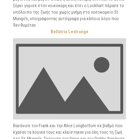
ξόρκι γύρισε στον νοικοκύρη και έτσι ο Lockhart πέρασε το
υπόλοιπο της ζωής του χωρίς μνήμη στο νοσοκομείο St.
Mungo’s, υπογράφοντας αυτόγραφα για κάποιο λόγο που
δεν θυμόταν.
Bellatrix Lestrange
Βασάνισε τον Frank και την Alice Longbottom σε βαθμό που
έχασαν τα λογικά τους και κλείστηκαν για όλη τους τη ζωή
στο St. Mungo’s. Σκότωσε τον Sirius και τον Dobby, βασάνισε