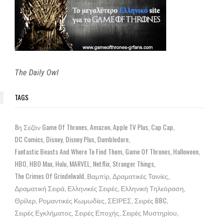
The Daily Owl
TAGS
8η Σεζόν Game Of Thrones
Amazon
Apple TV Plus
Cap Cap
DC Comics
Disney
Disney Plus
Dumbledore
Fantastic Beasts And Where To Find Them
Game Of Thrones
Halloween
HBO
HBO Max
Hulu
MARVEL
Netflix
Stranger Things
The Crimes Of Grindelwald
Βαμπίρ
Δραματικές Ταινίες
Δραματική Σειρά
Ελληνικές Σειρές
Ελληνική Τηλεόραση
Θρίλερ
Ρομαντικές Κωμωδίες
ΣΕΙΡΕΣ
Σειρές BBC
Σειρές Εγκλήματος
Σειρές Εποχής
Σειρές Μυστηρίου