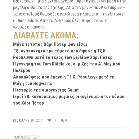
εξετάσεων – μια φαντασμαγορία πυροτεχνημάτων μέσα στην
μεγάλη αίθουσα της Σχολής. Από την μήνιν των Κενταύρων –
τους οποίους θεωρούσε κατώτερα πλάσματα – τη γλίτωσε
ο Dumbledore. Από το Azkaban, δεν μπορούσε να τη
γλιτώσει κανείς.
ΔΙΑΒΆΣΤΕ ΑΚΌΜΑ:
Μάθε τι τύπος Χάρι Πότερ φαν είσαι
Έξι αναπάντητα ερωτήματα που άφησε η Τζ.Κ.
Ρόουλιγνκ μετά το τέλος των βιβλίων Χάρι Πότερ
Η γέννηση του Tom Riddle και οι ρίζες του Α΄ Μαγικού
Πολέμου
Αποκαλύψεις που έκανε η Τζ.Κ. Ρόουλινγκ μετά τη
Μάχη του Hogwarts
H ιστορία της οικογένειας Gaunt
Ιεροί 28: Καθαρόαιμες μαγικές οικογένειες στον κόσμο
του Χάρι Πότερ
FEBRUARY 28, 2017
7
0
ΧΑΡΙ ΠΟΤΕΡ