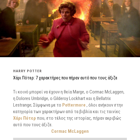
HARRY POTTER
Χάρι Πότερ: 7 χαρακτήρες που πήραν αυτό που τους άξιζε
Tι κοινό μπορεί να έχουν η θεία Marge, o Cormac McLaggen,
η Dolores Umbridge, ο Gilderoy Lockhart και η Bellatrix
Lestrange; Σύμφωνα με το
Pottermore
, όλοι ανήκουν στην
κατηγορία των χαρακτήρων από τα βιβλία και τις ταινίες
Χάρι Πότερ
που, στο τέλος της ιστορίας, πήραν ακριβώς
αυτό που τους άξιζε.
Cormac McLaggen