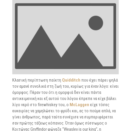
Κλασική περίπτωση παίκτη
Quidditch
που έχει πάρει ψηλά
τον αμανέ συνολικά στη ζωή του, κυρίως για έναν λόγο: είναι
όμορφος. Πέραν του ότι η ομορφιά δεν είναι πάντα
αντικειμενική και εξ αυτού του λόγου έπρεπε να είχε βάλει
λίγο νερό στο firewhiskey του, ο
McLaggen
είχε τόσες
ευκαιρίες να χαμηλώσει το φρύδι και, ας το πούμε απλά, να
γίνει άνθρωπος, παρά ταύτα συνέχισε να συμπεριφέρεται
σαν πρώτης τάξεως κόπανος. Όταν όμως σύσσωμος ο
Κοιτώνας Gryffindor φώναζε “Weasley is our king”, η