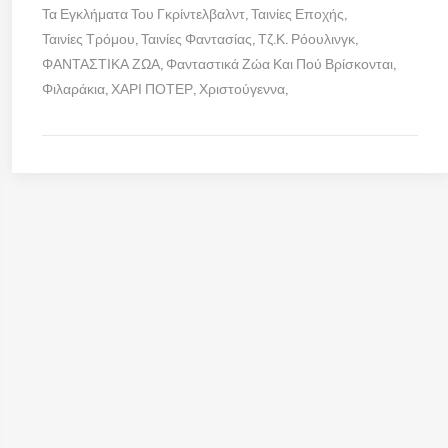
Τα Εγκλήματα Του Γκρίντελβαλντ
Ταινίες Εποχής
Ταινίες Τρόμου
Ταινίες Φαντασίας
Τζ.Κ. Ρόουλινγκ
ΦΑΝΤΑΣΤΙΚΑ ΖΩΑ
Φανταστικά Ζώα Και Πού Βρίσκονται
Φιλαράκια
ΧΑΡΙ ΠΟΤΕΡ
Χριστούγεννα