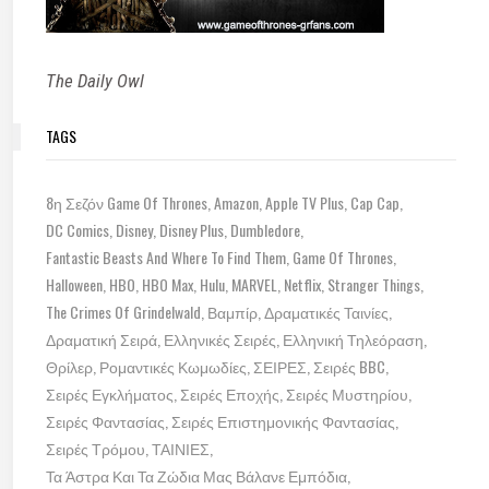
The Daily Owl
TAGS
8η Σεζόν Game Of Thrones
Amazon
Apple TV Plus
Cap Cap
DC Comics
Disney
Disney Plus
Dumbledore
Fantastic Beasts And Where To Find Them
Game Of Thrones
Halloween
HBO
HBO Max
Hulu
MARVEL
Netflix
Stranger Things
The Crimes Of Grindelwald
Βαμπίρ
Δραματικές Ταινίες
Δραματική Σειρά
Ελληνικές Σειρές
Ελληνική Τηλεόραση
Θρίλερ
Ρομαντικές Κωμωδίες
ΣΕΙΡΕΣ
Σειρές BBC
Σειρές Εγκλήματος
Σειρές Εποχής
Σειρές Μυστηρίου
Σειρές Φαντασίας
Σειρές Επιστημονικής Φαντασίας
Σειρές Τρόμου
ΤΑΙΝΙΕΣ
Τα Άστρα Και Τα Ζώδια Μας Βάλανε Εμπόδια