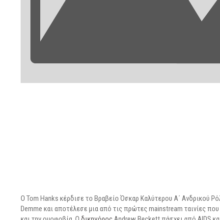
O Tom Hanks κέρδισε το Βραβείο Όσκαρ Καλύτερου Α΄ Ανδρικού Ρόλ
Demme και αποτέλεσε μια από τις πρώτες mainstream ταινίες που μ
και την ομοφοβία. Ο
δικηγόρος
Andrew Beckett πάσχει από AIDS κα