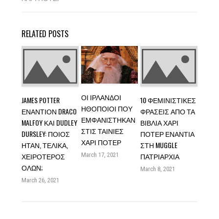
RELATED POSTS
ΟΙ ΙΡΛΑΝΔΟΊ
JAMES POTTER
10 ΦΕΜΙΝΙΣΤΙΚΈΣ
ΗΘΟΠΟΙΟΊ ΠΟΥ
ΕΝΑΝΤΊΟΝ DRACO
ΦΡΆΣΕΙΣ ΑΠΌ ΤΑ
ΕΜΦΑΝΊΣΤΗΚΑΝ
MALFOY ΚΑΙ DUDLEY
ΒΙΒΛΊΑ ΧΆΡΙ
ΣΤΙΣ ΤΑΙΝΊΕΣ
DURSLEY: ΠΟΙΟΣ
ΠΌΤΕΡ ΕΝΆΝΤΙΑ
ΧΆΡΙ ΠΌΤΕΡ
ΉΤΑΝ, ΤΕΛΙΚΆ,
ΣΤΗ MUGGLE
ΧΕΙΡΌΤΕΡΟΣ
March 17, 2021
ΠΑΤΡΙΑΡΧΊΑ
ΌΛΩΝ;
March 8, 2021
March 26, 2021