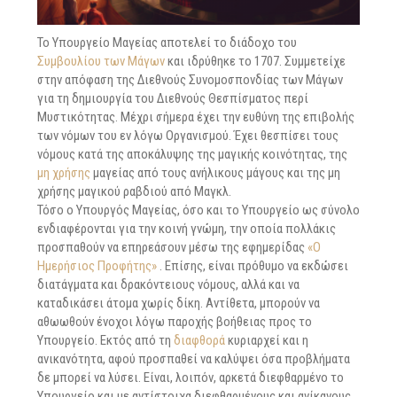
Το Υπουργείο Μαγείας αποτελεί το διάδοχο του
Συμβουλίου των Μάγων
και ιδρύθηκε το 1707. Συμμετείχε
στην απόφαση της Διεθνούς Συνομοσπονδίας των Μάγων
για τη δημιουργία του Διεθνούς Θεσπίσματος περί
Μυστικότητας. Μέχρι σήμερα έχει την ευθύνη της επιβολής
των νόμων του εν λόγω Οργανισμού. Έχει θεσπίσει τους
νόμους κατά της αποκάλυψης της μαγικής κοινότητας, της
μη χρήσης
μαγείας από τους ανήλικους μάγους και της μη
χρήσης μαγικού ραβδιού από Μαγκλ.
Τόσο ο Υπουργός Μαγείας, όσο και το Υπουργείο ως σύνολο
ενδιαφέρονται για την κοινή γνώμη, την οποία πολλάκις
προσπαθούν να επηρεάσουν μέσω της εφημερίδας
«Ο
Ημερήσιος Προφήτης»
. Επίσης, είναι πρόθυμο να εκδώσει
διατάγματα και δρακόντειους νόμους, αλλά και να
καταδικάσει άτομα χωρίς δίκη. Αντίθετα, μπορούν να
αθωωθούν ένοχοι λόγω παροχής βοήθειας προς το
Υπουργείο. Εκτός από τη
διαφθορά
κυριαρχεί και η
ανικανότητα, αφού προσπαθεί να καλύψει όσα προβλήματα
δε μπορεί να λύσει. Είναι, λοιπόν, αρκετά διεφθαρμένο το
Υπουργείο και με αντίστοιχα διεφθαρμένους και ανίκανους