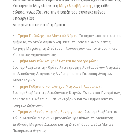
Υπουργείο Μαγείας και η
Μαγκλ κυβέρνηση
, της κάθε
χώρας, γνωρίζει για την ύπαρξη του συγκεκριμένου
υπουργείου.
Διακρίνεται σε επτά τμήματα:
Τμήμα Επιβολής του Μαγικού Νόμου
:Το σημαντικότερο από τα
τμήματα, το οποίο συμπεριλαμβάνει το Γραφείο Ανάρμοστης
Χρήσης Μαγείας, τη Διεύθυνση Χρυσούχων και τις Διοικητικές
Υπηρεσίες Δημογεροντίας.
Τμήμα Μαγικών Ατυχημάτων και Καταστροφών
:
Συμπεριλαμβάνει την Ομάδα Αντιστροφής Λανθασμένων Μαγικών,
τη Διεύθυνση Διαγραφής Μνήμης και την Επιτροπή Ανόητων
Δικαιολογιών.
Τμήμα Ρύθμισης και Ελέγχου Μαγικών Πλασμάτων
:
Συμπεριλαμβάνει τις Διευθύνσεις Κτηνών, Όντων και Πνευμάτων,
το Γραφείο Συνδέσμου Καλικαντζάρων και το Συμβουλευτικό
Γραφείο Ζιζανίων.
Τμήμα Διεθνούς Μαγικής Συνεργασίας
: Συμπεριλαμβάνει το
Σώμα Διεθνών Μαγικών Εμπορικών Προτύπων, τη Διεύθυνση
Διεθνούς Μαγικού Δικαίου και τη Διεθνή Ομοσπονδία Μάγων,
Περιφέρεια Αγγλίας.