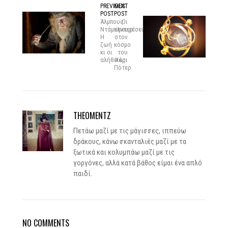
PREVIOUS
NEXT
POST
POST
Άλμπους
Οι
Ντάμπλντορ:
εφευρέσεις
Η
στον
ζωή
κόσμο
κι οι
του
αλήθειες
Χάρι
Πότερ
THEOMENTZ
Πετάω μαζί με τις μάγισσες, ιππεύω
δράκους, κάνω σκανταλιές μαζί με τα
ξωτικά και κολυμπάω μαζί με τις
γοργόνες, αλλά κατά βάθος είμαι ένα απλό
παιδί.
NO COMMENTS