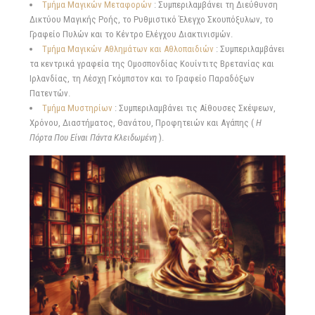
Τμήμα Μαγικών Μεταφορών
: Συμπεριλαμβάνει τη Διεύθυνση
Δικτύου Μαγικής Ροής, το Ρυθμιστικό Έλεγχο Σκουπόξυλων, το
Γραφείο Πυλών και το Κέντρο Ελέγχου Διακτινισμών.
Τμήμα Μαγικών Αθλημάτων και Αθλοπαιδιών
: Συμπεριλαμβάνει
τα κεντρικά γραφεία της Ομοσπονδίας Κουίντιτς Βρετανίας και
Ιρλανδίας, τη Λέσχη Γκόμπστον και το Γραφείο Παραδόξων
Πατεντών.
Τμήμα Μυστηρίων
: Συμπεριλαμβάνει τις Αίθουσες Σκέψεων,
Χρόνου, Διαστήματος, Θανάτου, Προφητειών και Αγάπης (
Η
Πόρτα Που Είναι Πάντα Κλειδωμένη
).