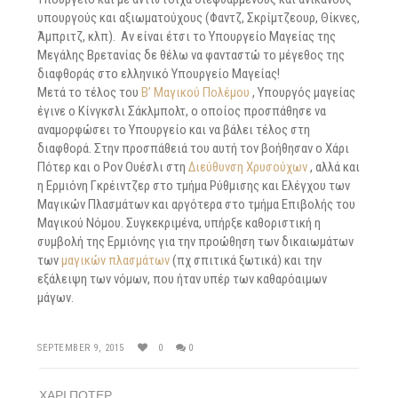
υπουργούς και αξιωματούχους (Φαντζ, Σκρίμτζεουρ, Θίκνες,
Άμπριτζ, κλπ). Αν είναι έτσι το Υπουργείο Μαγείας της
Μεγάλης Βρετανίας δε θέλω να φανταστώ το μέγεθος της
διαφθοράς στο ελληνικό Υπουργείο Μαγείας!
Μετά το τέλος του
Β’ Μαγικού Πολέμου
, Υπουργός μαγείας
έγινε ο Κίνγκσλι Σάκλμπολτ, ο οποίος προσπάθησε να
αναμορφώσει το Υπουργείο και να βάλει τέλος στη
διαφθορά. Στην προσπάθειά του αυτή τον βοήθησαν ο Χάρι
Πότερ και ο Ρον Ουέσλι στη
Διεύθυνση Χρυσούχων
, αλλά και
η Ερμιόνη Γκρέιντζερ στο τμήμα Ρύθμισης και Ελέγχου των
Μαγικών Πλασμάτων και αργότερα στο τμήμα Επιβολής του
Μαγικού Νόμου. Συγκεκριμένα, υπήρξε καθοριστική η
συμβολή της Ερμιόνης για την προώθηση των δικαιωμάτων
των
μαγικών πλασμάτων
(πχ σπιτικά ξωτικά) και την
εξάλειψη των νόμων, που ήταν υπέρ των καθαρόαιμων
μάγων.
SEPTEMBER 9, 2015
0
0
ΧΑΡΙ ΠΟΤΕΡ