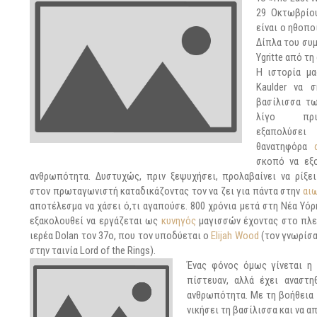
29 Οκτωβρίου
είναι ο ηθοπ
Δίπλα του συ
Ygritte από τη
Η ιστορία μ
Kaulder να 
βασίλισσα τ
λίγο πρ
εξαπολύ
θανατηφόρα
σκοπό να εξ
ανθρωπότητα. Δυστυχώς, πριν ξεψυχήσει, προλαβαίνει να ρίξε
στον πρωταγωνιστή καταδικάζοντας τον να ζει για πάντα στην
αι
αποτέλεσμα να χάσει ό,τι αγαπούσε. 800 χρόνια μετά στη Νέα Υόρκ
εξακολουθεί να εργάζεται ως
κυνηγός
μαγισσών έχοντας στο πλε
ιερέα Dolan τον 37ο, που τον υποδύεται ο
Elijah Wood
(τον γνωρίσ
στην ταινία Lord of the Rings).
Ένας φόνος όμως γίνεται η 
πίστευαν, αλλά έχει αναστη
ανθρωπότητα. Με τη βοήθεια
νικήσει τη βασίλισσα και να α