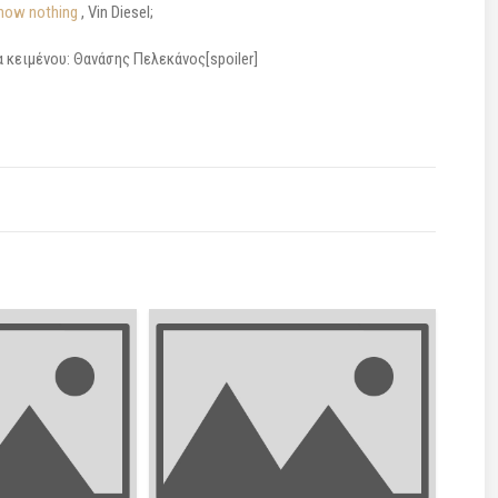
now nothing
, Vin Diesel;
α κειμένου: Θανάσης Πελεκάνος[spoiler]