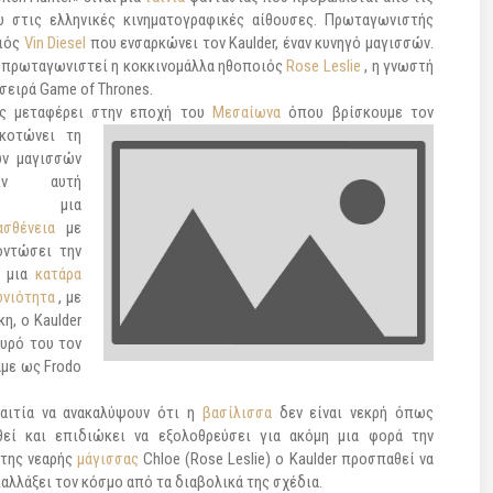
 στις ελληνικές κινηματογραφικές αίθουσες. Πρωταγωνιστής
οιός
Vin Diesel
που ενσαρκώνει τον Kaulder, έναν κυνηγό μαγισσών.
μπρωταγωνιστεί η κοκκινομάλλα ηθοποιός
Rose Leslie
, η γνωστή
 σειρά Game of Thrones.
ας μεταφέρει στην εποχή του
Μεσαίωνα
όπου
βρίσκουμε τον
σκοτώνει τη
ων μαγισσών
ιν αυτή
σει μια
ασθένεια
με
οντώσει την
ι μια
κατάρα
ωνιότητα
, με
η, ο Kaulder
υρό του τον
αμε ως Frodo
αιτία να ανακαλύψουν ότι η
βασίλισσα
δεν είναι νεκρή όπως
θεί και επιδιώκει να εξολοθρεύσει για ακόμη μια φορά την
 της νεαρής
μάγισσας
Chloe (Rose Leslie) ο Kaulder προσπαθεί να
παλλάξει τον κόσμο από τα διαβολικά της σχέδια.