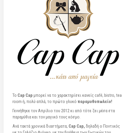
To
Cap Cap
μπορεί να το χαρακτηρίσει κανείς café, bistro, tea
room ή, πολύ απλά, το πρώτο γλυκό
παραμυθοπωλείο!
Γεννήθηκε τον Απρίλιο του 2012 κι από τότε ζει μέσα στα
παραμύθια και τον μαγικό τους κόσμο.
Ανά τακτά χρονικά διαστήματα,
Cap Cap,
δηλαδή ο Ποντικός
με το Γαλάζιο Φιόγκο, με την βοήθεια των ξωτικών του,