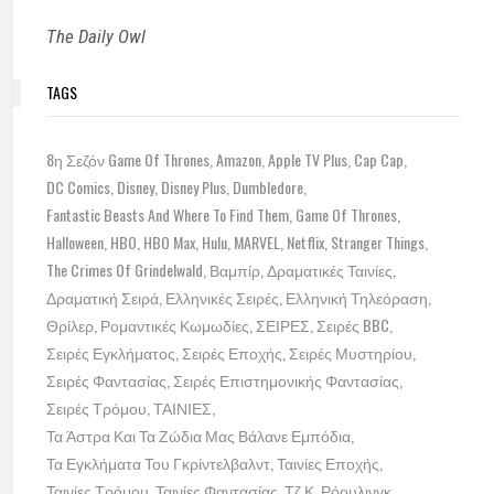
The Daily Owl
TAGS
8η Σεζόν Game Of Thrones
Amazon
Apple TV Plus
Cap Cap
DC Comics
Disney
Disney Plus
Dumbledore
Fantastic Beasts And Where To Find Them
Game Of Thrones
Halloween
HBO
HBO Max
Hulu
MARVEL
Netflix
Stranger Things
The Crimes Of Grindelwald
Βαμπίρ
Δραματικές Ταινίες
Δραματική Σειρά
Ελληνικές Σειρές
Ελληνική Τηλεόραση
Θρίλερ
Ρομαντικές Κωμωδίες
ΣΕΙΡΕΣ
Σειρές BBC
Σειρές Εγκλήματος
Σειρές Εποχής
Σειρές Μυστηρίου
Σειρές Φαντασίας
Σειρές Επιστημονικής Φαντασίας
Σειρές Τρόμου
ΤΑΙΝΙΕΣ
Τα Άστρα Και Τα Ζώδια Μας Βάλανε Εμπόδια
Τα Εγκλήματα Του Γκρίντελβαλντ
Ταινίες Εποχής
Ταινίες Τρόμου
Ταινίες Φαντασίας
Τζ.Κ. Ρόουλινγκ