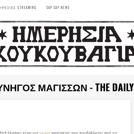
ΗΡΕΣΙΕΣ STREAMING
CAP CAP NEWS
ΚΥΝΗΓΌΣ ΜΑΓΙΣΣΏΝ - THE DAILY
itch Hunter» είναι μια
ταινία
φαντασίας που προβάλλεται από τις