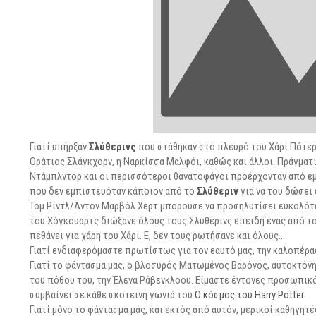
Γιατί υπήρξαν
Σλύθερινς
που στάθηκαν στο πλευρό του Χάρι Πότε
Οράτιος Σλάγκχορν, η Ναρκίσσα Μαλφόι, καθώς και άλλοι. Πράγματι
Ντάμπλντορ και οι περισσότεροι θανατοφάγοι προέρχονταν από εμά
που δεν εμπιστευόταν κάποιον από το
Σλύθεριν
για να του δώσει
Τομ Ρίντλ/Άντον Μαρβόλ Χερτ μπορούσε να προσηλυτίσει ευκολότερ
του Χόγκουαρτς διώξανε όλους τους Σλύθερινς επειδή ένας από του
πεθάνει για χάρη του Χάρι. Ε, δεν τους ρωτήσανε και όλους…
Γιατί ενδιαφερόμαστε πρωτίστως για τον εαυτό μας, την καλοπέρασ
Γιατί το φάντασμα μας, ο βλοσυρός Ματωμένος Βαρόνος, αυτοκτόνη
του πόθου του, την Έλενα Ράβενκλοου. Είμαστε έντονες προσωπικ
συμβαίνει σε κάθε σκοτεινή γωνιά του
Ο κόσμος του Harry Potter
.
Γιατί μόνο το φάντασμα μας, και εκτός από αυτόν, μερικοί καθηγητ