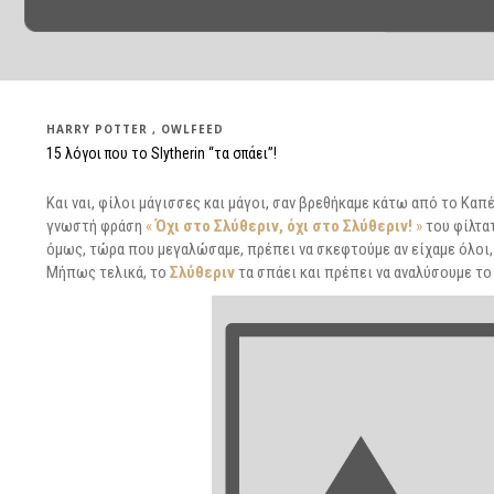
HARRY POTTER
OWLFEED
15 λόγοι που το Slytherin “τα σπάει”!
Και ναι, φίλοι μάγισσες και μάγοι, σαν βρεθήκαμε κάτω από το Καπ
γνωστή φράση
«
Όχι στο Σλύθεριν, όχι στο Σλύθεριν!
»
του φίλτ
όμως, τώρα που μεγαλώσαμε, πρέπει να σκεφτούμε αν είχαμε όλοι, μ
Μήπως τελικά, το
Σλύθεριν
τα σπάει και πρέπει να αναλύσουμε το 