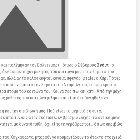
ρ και πολέμησαν τον Βόλντεμορτ, όπως ο Σέβερους
Σνέιπ
, ο
, δεν συμμετείχαν μαθητές του κοιτώνα μας στον Στρατό του
ς, αλλά αν το καλοσκεφτεί κανείς, αφενός φταίει ο Χάρι Πότερ
 ευκαιρία να μπει στον Στρατό του Ντάμπλντορ, κι αφετέρου ο
α άτομα του κοιτώνα του. Και να σας πω και κάτι; Από την μάχη
ς μαθητές του κοιτώνα μίλησε και είπε ότι δεν ήθελε να
η και την επιβίωση μας. Πού είναι το μεμπτό σε αυτό;
σε από τύψεις όταν σκότωσε, εν βρασμώ ψυχής, το αντικείμενο
ότητες, με δυνατά πάθη, όχι τίποτε νερόβραστοι… όπως ακριβώς
ές του Χόγκουαρτς, μπορούν να κουμαντάρουν το άτακτο στοιχειό,