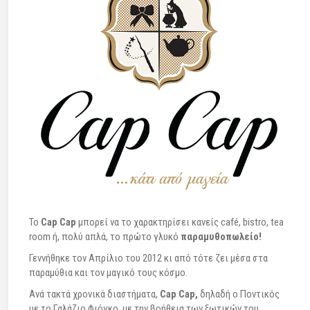
To
Cap Cap
μπορεί να το χαρακτηρίσει κανείς café, bistro, tea
room ή, πολύ απλά, το πρώτο γλυκό
παραμυθοπωλείο!
Γεννήθηκε τον Απρίλιο του 2012 κι από τότε ζει μέσα στα
παραμύθια και τον μαγικό τους κόσμο.
Ανά τακτά χρονικά διαστήματα,
Cap Cap,
δηλαδή ο Ποντικός
με το Γαλάζιο Φιόγκο, με την βοήθεια των ξωτικών του,