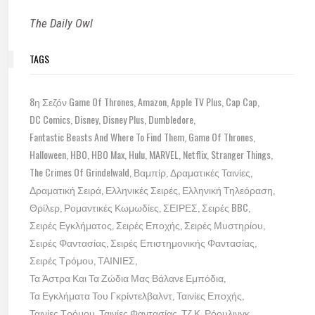
The Daily Owl
TAGS
8η Σεζόν Game Of Thrones
Amazon
Apple TV Plus
Cap Cap
DC Comics
Disney
Disney Plus
Dumbledore
Fantastic Beasts And Where To Find Them
Game Of Thrones
Halloween
HBO
HBO Max
Hulu
MARVEL
Netflix
Stranger Things
The Crimes Of Grindelwald
Βαμπίρ
Δραματικές Ταινίες
Δραματική Σειρά
Ελληνικές Σειρές
Ελληνική Τηλεόραση
Θρίλερ
Ρομαντικές Κωμωδίες
ΣΕΙΡΕΣ
Σειρές BBC
Σειρές Εγκλήματος
Σειρές Εποχής
Σειρές Μυστηρίου
Σειρές Φαντασίας
Σειρές Επιστημονικής Φαντασίας
Σειρές Τρόμου
ΤΑΙΝΙΕΣ
Τα Άστρα Και Τα Ζώδια Μας Βάλανε Εμπόδια
Τα Εγκλήματα Του Γκρίντελβαλντ
Ταινίες Εποχής
Ταινίες Τρόμου
Ταινίες Φαντασίας
Τζ.Κ. Ρόουλινγκ