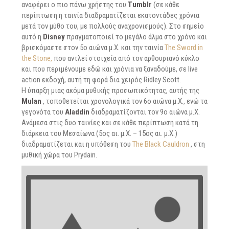
αναφέρει ο πιο πάνω χρήστης του
Tumblr
(σε κάθε
περίπτωση η ταινία διαδραματίζεται εκατοντάδες χρόνια
μετά τον μύθο του, με πολλούς αναχρονισμούς). Στο σημείο
αυτό η
Disney
πραγματοποιεί το μεγάλο άλμα στο χρόνο και
βρισκόμαστε στον 5ο αιώνα μ.Χ. και την ταινία
The Sword in
the Stone,
που αντλεί στοιχεία από τον αρθουριανό κύκλο
και που περιμένουμε εδώ και χρόνια να ξαναδούμε, σε live
action εκδοχή, αυτή τη φορά δια χειρός Ridley Scott.
Η ύπαρξη μιας ακόμα μυθικής προσωπικότητας, αυτής της
Mulan
, τοποθετείται χρονολογικά τον 6ο αιώνα μ.Χ., ενώ τα
γεγονότα του
Aladdin
διαδραματίζονται τον 9ο αιώνα μ.Χ.
Ανάμεσα στις δυο ταινίες και σε κάθε περίπτωση κατά τη
διάρκεια του Μεσαίωνα (5ος αι. μ.Χ. – 15ος αι. μ.Χ.)
διαδραματίζεται και η υπόθεση του
The Black Cauldron
, στη
μυθική χώρα του Prydain.