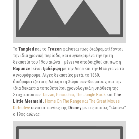
Το
Tangled
και το
Frozen
φαίνεται πως διαδραματίζονται
την ίδια χρονική περίοδο, και συγκεκριμένα την τρίτη
δεκαετία του 19ου αιώνα – μένει να αποδειχθεί και πως η
Rapunzel
είναι
ξαδέρφη
με την Anna και την
Elsa
για να το
σιγουρέψουμε. Λίγες δεκαετίες μετά, το 1860,
διαδραματίζεται η Αλίκη στη Χώρα των Θαυμάτων, και την
ίδια δεκαετία τοποθετείται χρονολογικά η υπόθεση της
Σταχτοπούτας.
Tarzan, Pinocchio, The Jungle Book
και
The
Little Mermaid
,
Home On The Range και The Great Mouse
Detective
είναι οι ταινίες της
Disney
με τις οποίες “κλείνει”
ο 19ος αιώνας.