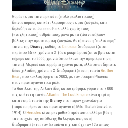
Θυμάστε μια ταινία με κάτι (πολύ ρεαλιστικούς)
δεινοσαύρους και κάτι λεμούριους σε μια ζούγκλα, κάτι
δηλαδή σαν το Jurassic Park αλλά χωρίς τους
(ενοχλητικούς) ανθρώπους, μόνο με τα ζώα να κόβουν
βόλτες στην προϊστορική ζούγκλα; Αυτή είναι η “παλιότερη”
ταινία της
Disney
, καθώς το
Dinosaur
διαδραματίζεται
περίπου 65 εκ. χρόνια π.Χ. (όσο μακριά μοιάζει να βρίσκεται
σήμερα και το 2000, χρονιά όπου έκανε την πρεμιέρα της η
ταινία). Μερικά εκατομμύρια χρόνια μετά, αλλά οπωσδήποτε
δέκα χιλιάδες χρόνια π.Χ. διαδραματίζεται η ταινία
Brother
Bear
, που κυκλοφόρησε το 2003, με τον Joaquin Phoenix
στον πρωταγωνιστικό ρόλο.
To Βασίλειο της Ατλαντίδας καταστράφηκε γύρω στο 7.000
π.χ. κι έτσι η ταινία
Atlantis: The Lost Empire
είναι η τρίτη
κατά σειρά ταινία της
Disney
στο παρόν χρονολόγιο
(παρότι η έρευνα του πρωταγωνιστή Milo Thatch ξεκινά το
1914). O
Hercules
είναι μεν μυθικό πρόσωπο, αλλά με βάση
τα στοιχεία της υπόθεσης θα λέγαμε πως αυτή
διαδραματίζεται τον 5ο αιώνα π.χ. και όχι τον 12ο όπως