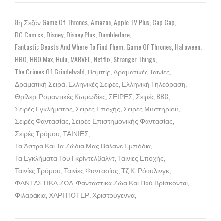
8η Σεζόν Game Of Thrones
Amazon
Apple TV Plus
Cap Cap
DC Comics
Disney
Disney Plus
Dumbledore
Fantastic Beasts And Where To Find Them
Game Of Thrones
Halloween
HBO
HBO Max
Hulu
MARVEL
Netflix
Stranger Things
The Crimes Of Grindelwald
Βαμπίρ
Δραματικές Ταινίες
Δραματική Σειρά
Ελληνικές Σειρές
Ελληνική Τηλεόραση
Θρίλερ
Ρομαντικές Κωμωδίες
ΣΕΙΡΕΣ
Σειρές BBC
Σειρές Εγκλήματος
Σειρές Εποχής
Σειρές Μυστηρίου
Σειρές Φαντασίας
Σειρές Επιστημονικής Φαντασίας
Σειρές Τρόμου
ΤΑΙΝΙΕΣ
Τα Άστρα Και Τα Ζώδια Μας Βάλανε Εμπόδια
Τα Εγκλήματα Του Γκρίντελβαλντ
Ταινίες Εποχής
Ταινίες Τρόμου
Ταινίες Φαντασίας
Τζ.Κ. Ρόουλινγκ
ΦΑΝΤΑΣΤΙΚΑ ΖΩΑ
Φανταστικά Ζώα Και Πού Βρίσκονται
Φιλαράκια
ΧΑΡΙ ΠΟΤΕΡ
Χριστούγεννα