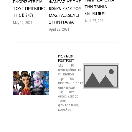
ΓΝΩΡΊΖΑΤΕ ΓΙΑ
ΦΑΝΤΑΣΊΑΣ ΤΗΣ
ΤΗΝ ΤΑΙΝΊΑ
ΤΟΥΣ ΠΡΊΓΚΙΠΕΣ
DISNEY/ PIXAR ΠΟΥ
FINDING NEMO
ΤΗΣ DISNEY
ΜΆΣ ΤΑΞΙΔΕΎΕΙ
ΣΤΗΝ ΙΤΑΛΊΑ
April 27, 2021
May 12, 2021
April 28, 2021
PREVIOUS
NEXT
POST
POST
Έξι
10
αγαπημένοι
πράγματα
villains
που
της
δε
Disney
γνωρίζατε
απέκτησαν
για
τις
τον
δικές
Τζαφάρ
τους
φανταστικές
κούκλες