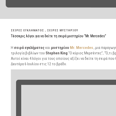
ΣΕΙΡΈΣ ΕΓΚΛΉΜΑΤΟΣ
ΣΕΙΡΈΣ ΜΥΣΤΗΡΊΟΥ
Τέσσερις λόγοι για να δείτε τη σειρά μυστηρίου “Mr. Mercedes”
Η
σειρά εγκλήματος
και
μυστηρίου
Mr. Mercedes
, μια παραγωγ
τριλογία βιβλίων του
Stephen King
“Ο κύριος Μερσέντες”, “Ό,τι β
Αυτοί είναι 4 λόγοι για τους οποίους αξίζει να δείτε τη σειρά πο
Δευτέρα 6 Ιουλίου στις 12 το βράδυ.