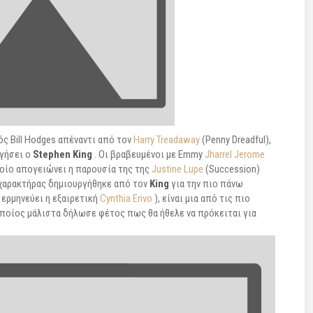
κός Bill Hodges απέναντι από τον
Harry Treadaway
(Penny Dreadful),
ργήσει o
Stephen King
. Οι βραβευμένοι με Emmy
Jharrel Jerome
ποίο απογειώνει η παρουσία της της
Justine Lupe
(Succession)
ο χαρακτήρας δημιουργήθηκε από τον
King
για την πιο πάνω
ν ερμηνεύει η εξαιρετική
Cynthia Erivo
), είναι μια από τις πιο
οποίος μάλιστα δήλωσε φέτος πως θα ήθελε να πρόκειται για