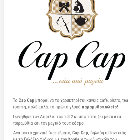
To
Cap Cap
μπορεί να το χαρακτηρίσει κανείς café, bistro, tea
room ή, πολύ απλά, το πρώτο γλυκό
παραμυθοπωλείο!
Γεννήθηκε τον Απρίλιο του 2012 κι από τότε ζει μέσα στα
παραμύθια και τον μαγικό τους κόσμο.
Ανά τακτά χρονικά διαστήματα,
Cap Cap,
δηλαδή ο Ποντικός
με το Γαλάζιο Φιόγκο, με την βοήθεια των ξωτικών του,