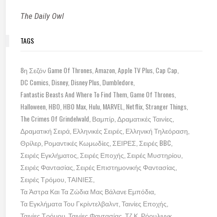
The Daily Owl
TAGS
8η Σεζόν Game Of Thrones
Amazon
Apple TV Plus
Cap Cap
DC Comics
Disney
Disney Plus
Dumbledore
Fantastic Beasts And Where To Find Them
Game Of Thrones
Halloween
HBO
HBO Max
Hulu
MARVEL
Netflix
Stranger Things
The Crimes Of Grindelwald
Βαμπίρ
Δραματικές Ταινίες
Δραματική Σειρά
Ελληνικές Σειρές
Ελληνική Τηλεόραση
Θρίλερ
Ρομαντικές Κωμωδίες
ΣΕΙΡΕΣ
Σειρές BBC
Σειρές Εγκλήματος
Σειρές Εποχής
Σειρές Μυστηρίου
Σειρές Φαντασίας
Σειρές Επιστημονικής Φαντασίας
Σειρές Τρόμου
ΤΑΙΝΙΕΣ
Τα Άστρα Και Τα Ζώδια Μας Βάλανε Εμπόδια
Τα Εγκλήματα Του Γκρίντελβαλντ
Ταινίες Εποχής
Ταινίες Τρόμου
Ταινίες Φαντασίας
Τζ.Κ. Ρόουλινγκ