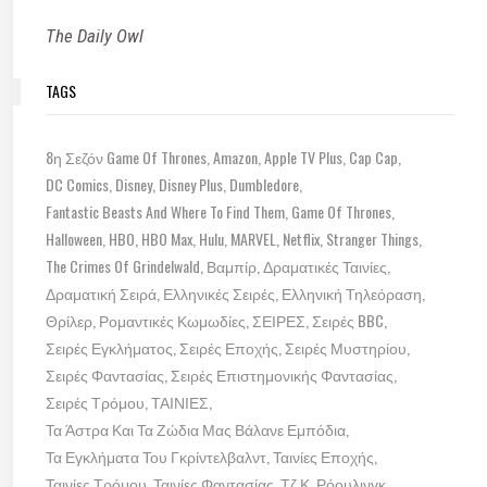
The Daily Owl
TAGS
8η Σεζόν Game Of Thrones
Amazon
Apple TV Plus
Cap Cap
DC Comics
Disney
Disney Plus
Dumbledore
Fantastic Beasts And Where To Find Them
Game Of Thrones
Halloween
HBO
HBO Max
Hulu
MARVEL
Netflix
Stranger Things
The Crimes Of Grindelwald
Βαμπίρ
Δραματικές Ταινίες
Δραματική Σειρά
Ελληνικές Σειρές
Ελληνική Τηλεόραση
Θρίλερ
Ρομαντικές Κωμωδίες
ΣΕΙΡΕΣ
Σειρές BBC
Σειρές Εγκλήματος
Σειρές Εποχής
Σειρές Μυστηρίου
Σειρές Φαντασίας
Σειρές Επιστημονικής Φαντασίας
Σειρές Τρόμου
ΤΑΙΝΙΕΣ
Τα Άστρα Και Τα Ζώδια Μας Βάλανε Εμπόδια
Τα Εγκλήματα Του Γκρίντελβαλντ
Ταινίες Εποχής
Ταινίες Τρόμου
Ταινίες Φαντασίας
Τζ.Κ. Ρόουλινγκ