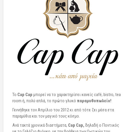
To
Cap Cap
μπορεί να το χαρακτηρίσει κανείς café, bistro, tea
room ή, πολύ απλά, το πρώτο γλυκό
παραμυθοπωλείο!
Γεννήθηκε τον Απρίλιο του 2012 κι από τότε ζει μέσα στα
παραμύθια και τον μαγικό τους κόσμο.
Ανά τακτά χρονικά διαστήματα,
Cap Cap,
δηλαδή ο Ποντικός
με το Γαλάζιο Φιόγκο, με την βοήθεια των ξωτικών του,