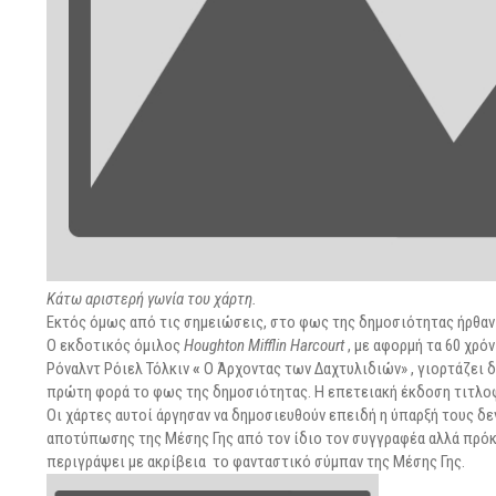
Κάτω αριστερή γωνία του χάρτη.
Εκτός όμως από τις σημειώσεις, στο φως της δημοσιότητας ήρθαν
Ο εκδοτικός όμιλος
Houghton Mifflin
Harcourt
, με αφορμή τα 60 χρό
Ρόναλντ Ρόιελ Τόλκιν
«
Ο Άρχοντας των Δαχτυλιδιών» , γιορτάζει 
πρώτη φορά το φως της δημοσιότητας. Η επετειακή έκδοση τιτλο
Οι χάρτες αυτοί άργησαν να δημοσιευθούν επειδή η ύπαρξή τους δε
αποτύπωσης της Μέσης Γης από τον ίδιο τον συγγραφέα αλλά πρόκ
περιγράψει με ακρίβεια το φανταστικό σύμπαν της Μέσης Γης.