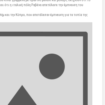
 είναι γραμμένα με πράσινο μελάνι και μολύβι, δείχνουν ότι το
αι ότι η ιταλική πόλη Ραβένα απετέλεσε την έμπνευση του
λήμ και την Κύπρο, που απετέλεσαν έμπνευση για τα τοπία της