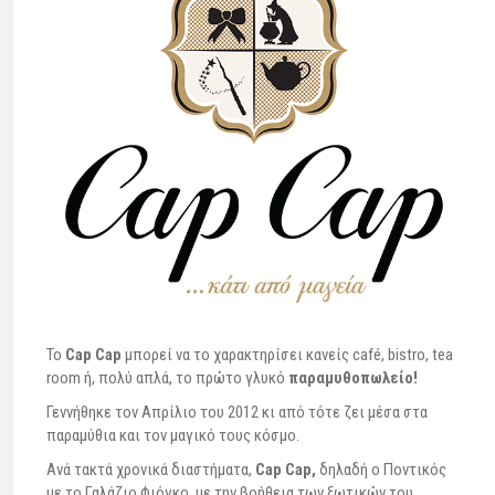
To
Cap Cap
μπορεί να το χαρακτηρίσει κανείς café, bistro, tea
room ή, πολύ απλά, το πρώτο γλυκό
παραμυθοπωλείο!
Γεννήθηκε τον Απρίλιο του 2012 κι από τότε ζει μέσα στα
παραμύθια και τον μαγικό τους κόσμο.
Ανά τακτά χρονικά διαστήματα,
Cap Cap,
δηλαδή ο Ποντικός
με το Γαλάζιο Φιόγκο, με την βοήθεια των ξωτικών του,