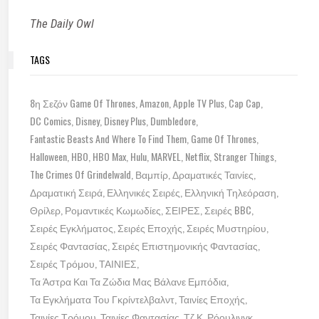
The Daily Owl
TAGS
8η Σεζόν Game Of Thrones
Amazon
Apple TV Plus
Cap Cap
DC Comics
Disney
Disney Plus
Dumbledore
Fantastic Beasts And Where To Find Them
Game Of Thrones
Halloween
HBO
HBO Max
Hulu
MARVEL
Netflix
Stranger Things
The Crimes Of Grindelwald
Βαμπίρ
Δραματικές Ταινίες
Δραματική Σειρά
Ελληνικές Σειρές
Ελληνική Τηλεόραση
Θρίλερ
Ρομαντικές Κωμωδίες
ΣΕΙΡΕΣ
Σειρές BBC
Σειρές Εγκλήματος
Σειρές Εποχής
Σειρές Μυστηρίου
Σειρές Φαντασίας
Σειρές Επιστημονικής Φαντασίας
Σειρές Τρόμου
ΤΑΙΝΙΕΣ
Τα Άστρα Και Τα Ζώδια Μας Βάλανε Εμπόδια
Τα Εγκλήματα Του Γκρίντελβαλντ
Ταινίες Εποχής
Ταινίες Τρόμου
Ταινίες Φαντασίας
Τζ.Κ. Ρόουλινγκ