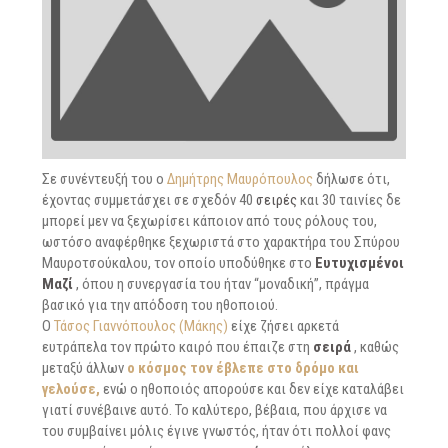
Σε συνέντευξή του ο
Δημήτρης Μαυρόπουλος
δήλωσε ότι,
έχοντας συμμετάσχει σε σχεδόν 40
σειρές
και 30 ταινίες δε
μπορεί μεν να ξεχωρίσει κάποιον από τους ρόλους του,
ωστόσο αναφέρθηκε ξεχωριστά στο χαρακτήρα του Σπύρου
Μαυροτσούκαλου, τον οποίο υποδύθηκε στο
Ευτυχισμένοι
Μαζί
, όπου η συνεργασία του ήταν “μοναδική”, πράγμα
βασικό για την απόδοση του ηθοποιού.
Ο
Τάσος Γιαννόπουλος (Μάκης)
είχε ζήσει αρκετά
ευτράπελα τον πρώτο καιρό που έπαιζε στη
σειρά
, καθώς
μεταξύ άλλων
ο κόσμος τον έβλεπε στο δρόμο και
γελούσε,
ενώ ο ηθοποιός απορούσε και δεν είχε καταλάβει
γιατί συνέβαινε αυτό. Το καλύτερο, βέβαια, που άρχισε να
του συμβαίνει μόλις έγινε γνωστός, ήταν ότι πολλοί φανς