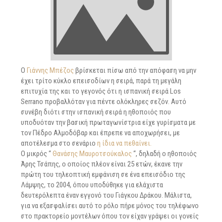
Ο
Γιάννης Μπέζος
βρίσκεται πίσω από την απόφαση να μην
έχει τρίτο κύκλο επεισοδίων η σειρά, παρά τη μεγάλη
επιτυχία της και το γεγονός ότι η ισπανική σειρά Los
Serrano προβαλλόταν για πέντε ολόκληρες σεζόν. Αυτό
συνέβη διότι στην ισπανική σειρά η ηθοποιός που
υποδυόταν την βασική πρωταγωνίστρια είχε γυρίσματα με
τον Πέδρο Αλμοδόβαρ και έπρεπε να αποχωρήσει, με
αποτέλεσμα στο σενάριο
η ίδια να πεθαίνει.
Ο μικρός “
Θανάσης Μαυροτσούκαλος
“, δηλαδή ο ηθοποιός
Άρης Τσάπης, ο οποίος πλέον είναι 25 ετών, έκανε την
πρώτη του τηλεοπτική εμφάνιση σε ένα επεισόδιο της
Λάμψης, το 2004, όπου υποδύθηκε για ελάχιστα
δευτερόλεπτα έναν εγγονό του Γιάγκου Δράκου. Μάλιστα,
για να εξασφαλίσει αυτό το ρόλο πήρε μόνος του τηλέφωνο
στο πρακτορείο μοντέλων όπου τον είχαν γράψει οι γονείς