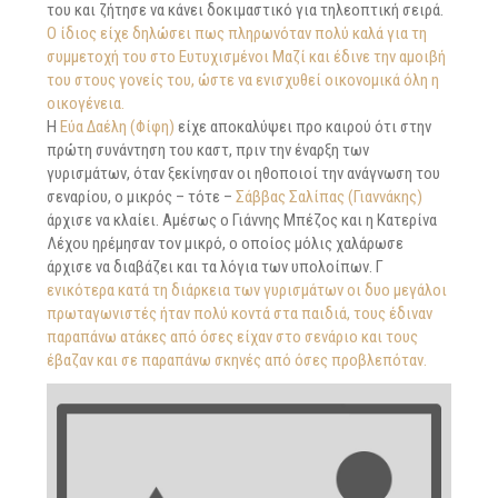
του και ζήτησε να κάνει δοκιμαστικό για τηλεοπτική σειρά.
Ο ίδιος είχε δηλώσει πως πληρωνόταν πολύ καλά για τη
συμμετοχή του στο Ευτυχισμένοι Μαζί και έδινε την αμοιβή
του στους γονείς του, ώστε να ενισχυθεί οικονομικά όλη η
οικογένεια.
Η
Εύα Δαέλη (Φίφη)
είχε αποκαλύψει προ καιρού ότι στην
πρώτη συνάντηση του καστ, πριν την έναρξη των
γυρισμάτων, όταν ξεκίνησαν οι ηθοποιοί την ανάγνωση του
σεναρίου, ο μικρός – τότε –
Σάββας Σαλίπας (Γιαννάκης)
άρχισε να κλαίει. Αμέσως ο Γιάννης Μπέζος και η Κατερίνα
Λέχου ηρέμησαν τον μικρό, ο οποίος μόλις χαλάρωσε
άρχισε να διαβάζει και τα λόγια των υπολοίπων. Γ
ενικότερα κατά τη διάρκεια των γυρισμάτων οι δυο μεγάλοι
πρωταγωνιστές ήταν πολύ κοντά στα παιδιά, τους έδιναν
παραπάνω ατάκες από όσες είχαν στο σενάριο και τους
έβαζαν και σε παραπάνω σκηνές από όσες προβλεπόταν.