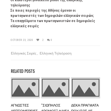
Οι καλύτεροι γυναικείοι ρόλοι της ελληνικής
τηλεόρασης
Σε ποιες περιοχές της Αθήνας έμεναν οι
πρωταγωνιστές των δημοφιλών ελληνικών σειρών;
Τα επαγγέλματα των πρωταγωνιστών σε δημοφιλείς
ελληνικές σειρές
OCTOBER 23, 2020
2
0
Ελληνικές Σειρές
Ελληνική Τηλεόραση
RELATED POSTS
ΆΓΝΩΣΤΕΣ
“ΣΙΩΠΗΛΌΣ
ΔΈΚΑ ΠΡΆΓΜΑΤΑ
ΛΕΠΤΟΜΈΡΕΙΕΣ
ΔΡΌΜΟΣ”: Η ΝΈΑ
ΠΟΥ ΊΣΩΣ ΔΕ