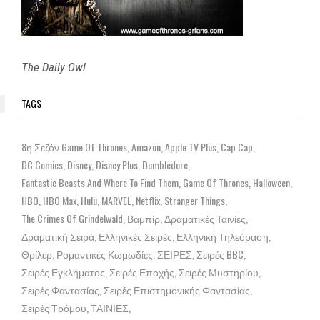
The Daily Owl
TAGS
8η Σεζόν Game Of Thrones
Amazon
Apple TV Plus
Cap Cap
DC Comics
Disney
Disney Plus
Dumbledore
Fantastic Beasts And Where To Find Them
Game Of Thrones
Halloween
HBO
HBO Max
Hulu
MARVEL
Netflix
Stranger Things
The Crimes Of Grindelwald
Βαμπίρ
Δραματικές Ταινίες
Δραματική Σειρά
Ελληνικές Σειρές
Ελληνική Τηλεόραση
Θρίλερ
Ρομαντικές Κωμωδίες
ΣΕΙΡΕΣ
Σειρές BBC
Σειρές Εγκλήματος
Σειρές Εποχής
Σειρές Μυστηρίου
Σειρές Φαντασίας
Σειρές Επιστημονικής Φαντασίας
Σειρές Τρόμου
ΤΑΙΝΙΕΣ