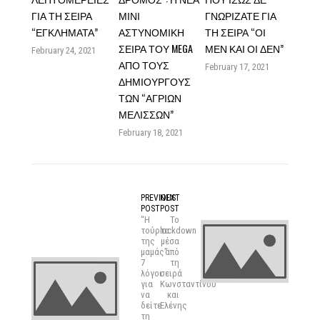
ΓΙΑ ΤΗ ΣΕΙΡΆ
ΜΊΝΙ
ΓΝΩΡΊΖΑΤΕ ΓΙΑ
“ΕΓΚΛΉΜΑΤΑ”
ΑΣΤΥΝΟΜΙΚΉ
ΤΗ ΣΕΙΡΆ “ΟΙ
ΣΕΙΡΆ ΤΟΥ MEGA
ΜΕΝ ΚΑΙ ΟΙ ΔΕΝ”
February 24, 2021
ΑΠΌ ΤΟΥΣ
February 17, 2021
ΔΗΜΙΟΥΡΓΟΎΣ
ΤΩΝ “ΆΓΡΙΩΝ
ΜΕΛΙΣΣΏΝ”
February 18, 2021
PREVIOUS
NEXT
POST
POST
“Η
To
τούρτα
lockdown
της
μέσα
μαμάς”:
από
7
τη
λόγοι
σειρά
για
Κωνσταντίνου
να
και
δείτε
Ελένης
τη