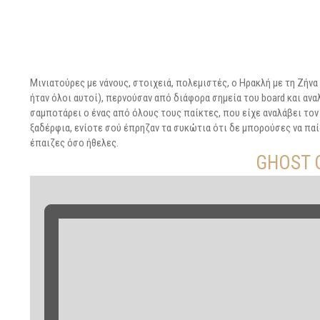
Μινιατούρες με νάνους, στοιχειά, πολεμιστές, o Ηρακλή με τη Ζήνα
ήταν όλοι αυτοί), περνούσαν από διάφορα σημεία του board και α
σαμποτάρει ο ένας από όλους τους παίκτες, που είχε αναλάβει τον 
ξαδέρφια, ενίοτε σού έπρηζαν τα συκώτια ότι δε μπορούσες να παί
έπαιζες όσο ήθελες.
GHOST 