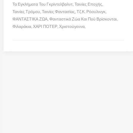
Τα Εγκλήματα Του Γκρίντελβαλντ
Ταινίες Εποχής
Ταινίες Τρόμου
Ταινίες Φαντασίας
Τζ.Κ. Ρόουλινγκ
ΦΑΝΤΑΣΤΙΚΑ ΖΩΑ
Φανταστικά Ζώα Και Πού Βρίσκονται
Φιλαράκια
ΧΑΡΙ ΠΟΤΕΡ
Χριστούγεννα