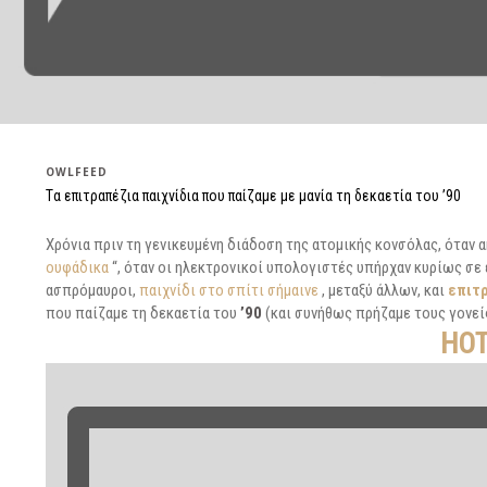
OWLFEED
Tα επιτραπέζια παιχνίδια που παίζαμε με μανία τη δεκαετία του ’90
Χρόνια πριν τη γενικευμένη διάδοση της ατομικής κονσόλας, όταν α
ουφάδικα
“, όταν οι ηλεκτρονικοί υπολογιστές υπήρχαν κυρίως σε
ασπρόμαυροι,
παιχνίδι στο σπίτι σήμαινε
, μεταξύ άλλων, και
επιτ
που παίζαμε τη δεκαετία του
’90
(και συνήθως πρήζαμε τους γονείς
HO