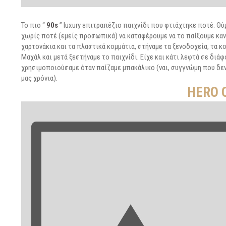
Το πιο “
90s
” luxury επιτραπέζιο παιχνίδι που φτιάχτηκε ποτέ. Θύ
χωρίς ποτέ (εμείς προσωπικά) να καταφέρουμε να το παίξουμε κανον
χαρτονάκια και τα πλαστικά κομμάτια, στήναμε τα ξενοδοχεία, τα κ
Μαχάλ και μετά ξεστήναμε το παιχνίδι. Είχε και κάτι λεφτά σε διάφ
χρησιμοποιούσαμε όταν παίζαμε μπακάλικο (ναι, συγγνώμη που δεν 
μας χρόνια).
HERO 