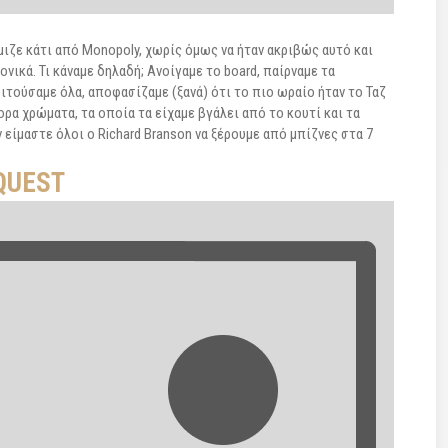
μιζε κάτι από Monopoly, χωρίς όμως να ήταν ακριβώς αυτό και
ικά. Τι κάναμε δηλαδή; Ανοίγαμε το board, παίρναμε τα
οιτούσαμε όλα, αποφασίζαμε (ξανά) ότι το πιο ωραίο ήταν το Ταζ
ορα χρώματα, τα οποία τα είχαμε βγάλει από το κουτί και τα
είμαστε όλοι ο Richard Branson να ξέρουμε από μπίζνες στα 7
QUEST