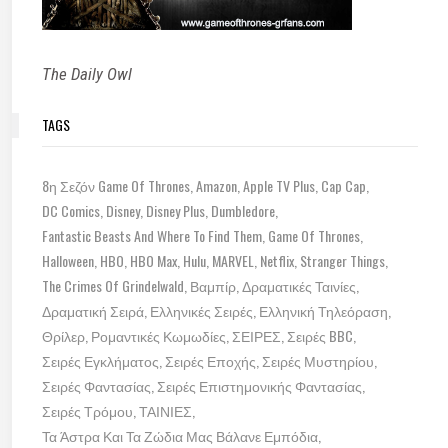
The Daily Owl
TAGS
8η Σεζόν Game Of Thrones
Amazon
Apple TV Plus
Cap Cap
DC Comics
Disney
Disney Plus
Dumbledore
Fantastic Beasts And Where To Find Them
Game Of Thrones
Halloween
HBO
HBO Max
Hulu
MARVEL
Netflix
Stranger Things
The Crimes Of Grindelwald
Βαμπίρ
Δραματικές Ταινίες
Δραματική Σειρά
Ελληνικές Σειρές
Ελληνική Τηλεόραση
Θρίλερ
Ρομαντικές Κωμωδίες
ΣΕΙΡΕΣ
Σειρές BBC
Σειρές Εγκλήματος
Σειρές Εποχής
Σειρές Μυστηρίου
Σειρές Φαντασίας
Σειρές Επιστημονικής Φαντασίας
Σειρές Τρόμου
ΤΑΙΝΙΕΣ
Τα Άστρα Και Τα Ζώδια Μας Βάλανε Εμπόδια