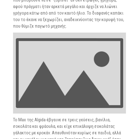
που μπορούσε να σε “ζορίσει” αν δεν έτρωγες γρήγορα,
αφού πράγματι ήταν αρκετά μεγάλο και άρχιζε να λιώνει
γρήγορα κάτω από από τον καυτό ήλιο. Το διαφανές καπάκι
του το έκανε να ξεχωρίζει, αναδεικνύοντας την κορυφή του,
που θύμιζε παγωτό μηχανής.
Το Max της Algida έβγαινε σε τρεις γεύσεις, βανίλια,
σοκολάτα και φράουλα, και είχε επικάλυψη σοκολάτας
γάλακτος με κροκάν. Απευθυνόταν κυρίως σε παιδιά, αλλά