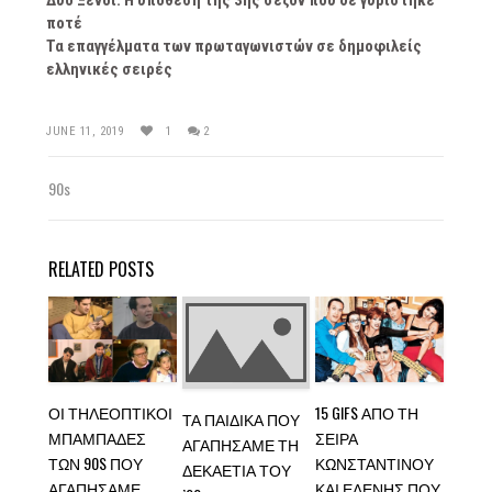
Δυο Ξένοι: Η υπόθεση της 3ης σεζόν που δε γυρίστηκε
ποτέ
Τα επαγγέλματα των πρωταγωνιστών σε δημοφιλείς
ελληνικές σειρές
JUNE 11, 2019
1
2
90s
RELATED POSTS
ΟΙ ΤΗΛΕΟΠΤΙΚΟΊ
15 GIFS ΑΠΌ ΤΗ
ΤΑ ΠΑΙΔΙΚΆ ΠΟΥ
ΜΠΑΜΠΆΔΕΣ
ΣΕΙΡΆ
ΑΓΑΠΉΣΑΜΕ ΤΗ
ΤΩΝ 90S ΠΟΥ
ΚΩΝΣΤΑΝΤΊΝΟΥ
ΔΕΚΑΕΤΊΑ ΤΟΥ
ΑΓΑΠΉΣΑΜΕ
ΚΑΙ ΕΛΈΝΗΣ ΠΟΥ