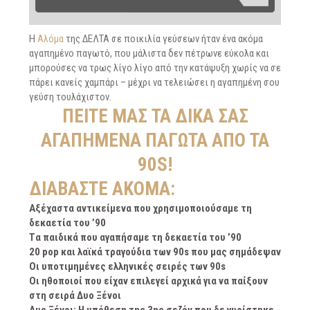
Η
Αλόμα
της ΔΕΛΤΑ σε ποικιλία γεύσεων ήταν ένα ακόμα
αγαπημένο παγωτό, που μάλιστα δεν πέτρωνε εύκολα και
μπορούσες να τρως λίγο λίγο από την κατάψυξη χωρίς να σε
πάρει κανείς χαμπάρι – μέχρι να τελειώσει η αγαπημένη σου
γεύση τουλάχιστον.
ΠΕΊΤΕ ΜΑΣ ΤΑ ΔΙΚΆ ΣΑΣ
ΑΓΑΠΗΜΈΝΑ ΠΑΓΩΤΆ ΑΠΌ ΤΑ
90S!
ΔΙΑΒΆΣΤΕ ΑΚΌΜΑ:
Aξέχαστα αντικείμενα που χρησιμοποιούσαμε τη
δεκαετία του ’90
Tα παιδικά που αγαπήσαμε τη δεκαετία του ’90
20 pop και λαϊκά τραγούδια των 90s που μας σημάδεψαν
Οι υποτιμημένες ελληνικές σειρές των 90s
Οι ηθοποιοί που είχαν επιλεγεί αρχικά για να παίξουν
στη σειρά Δυο Ξένοι