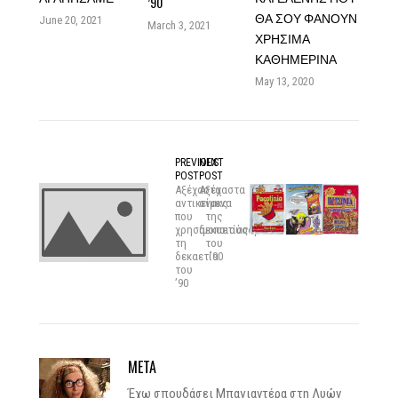
’90
ΘΑ ΣΟΥ ΦΑΝΟΎΝ
June 20, 2021
March 3, 2021
ΧΡΉΣΙΜΑ
ΚΑΘΗΜΕΡΙΝΆ
May 13, 2020
PREVIOUS
NEXT
POST
POST
Αξέχαστα
Aξέχαστα
αντικείμενα
σνακς
που
της
χρησιμοποιούσαμε
δεκαετίας
τη
του
δεκαετία
’90
του
’90
META
Έχω σπουδάσει Μπαγιαντέρα στη Λυών