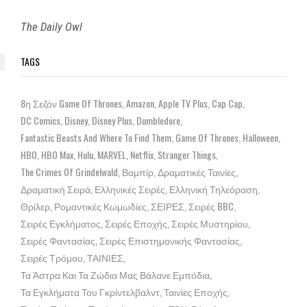
The Daily Owl
TAGS
8η Σεζόν Game Of Thrones
Amazon
Apple TV Plus
Cap Cap
DC Comics
Disney
Disney Plus
Dumbledore
Fantastic Beasts And Where To Find Them
Game Of Thrones
Halloween
HBO
HBO Max
Hulu
MARVEL
Netflix
Stranger Things
The Crimes Of Grindelwald
Βαμπίρ
Δραματικές Ταινίες
Δραματική Σειρά
Ελληνικές Σειρές
Ελληνική Τηλεόραση
Θρίλερ
Ρομαντικές Κωμωδίες
ΣΕΙΡΕΣ
Σειρές BBC
Σειρές Εγκλήματος
Σειρές Εποχής
Σειρές Μυστηρίου
Σειρές Φαντασίας
Σειρές Επιστημονικής Φαντασίας
Σειρές Τρόμου
ΤΑΙΝΙΕΣ
Τα Άστρα Και Τα Ζώδια Μας Βάλανε Εμπόδια
Τα Εγκλήματα Του Γκρίντελβαλντ
Ταινίες Εποχής