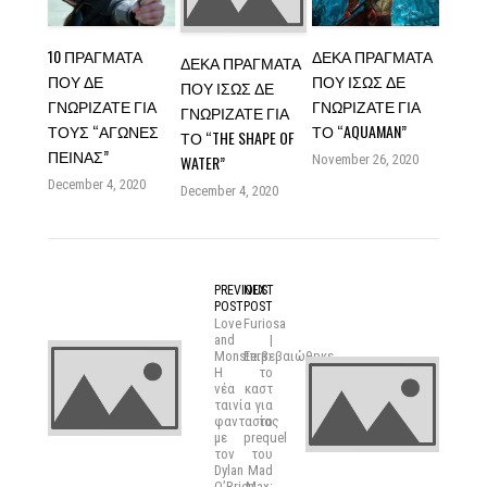
10 ΠΡΆΓΜΑΤΑ
ΔΈΚΑ ΠΡΆΓΜΑΤΑ
ΔΈΚΑ ΠΡΆΓΜΑΤΑ
ΠΟΥ ΔΕ
ΠΟΥ ΊΣΩΣ ΔΕ
ΠΟΥ ΊΣΩΣ ΔΕ
ΓΝΩΡΊΖΑΤΕ ΓΙΑ
ΓΝΩΡΊΖΑΤΕ ΓΙΑ
ΓΝΩΡΊΖΑΤΕ ΓΙΑ
ΤΟΥΣ “ΑΓΏΝΕΣ
ΤΟ “AQUAMAN”
ΤΟ “THE SHAPE OF
ΠΕΊΝΑΣ”
WATER”
November 26, 2020
December 4, 2020
December 4, 2020
PREVIOUS
NEXT
POST
POST
Love
Furiosa
and
|
Monsters:
Επιβεβαιώθηκε
H
το
νέα
καστ
ταινία
για
φαντασίας
το
με
prequel
τον
του
Dylan
Mad
O’Brien
Max: