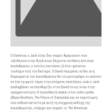
Ο David και ο Jack είναι δυο νεαροί Αμερικανοί που
ταξιδεύουν στην Αγγλία και δέχονται επίθεση από έναν
λυκάνθρωπο, o οποίος σκοτώνει (ή έτσι φαίνεται
τουλάχιστον) τον δεύτερο. Ο David περιμένει να δει αν η
δαγκωματιά του λυκανθρώπου θα τον μετατρέψει κι εκείνον
σε ένα τριχωτό τέρας στην επόμενη πανσέληνο, ενώ ο Jack
αναλαμβάνει να υπενθυμίζει στον David ποιος είναι στην
πραγματικότητα. Η σκηνοθεσία ανήκει στον John Landis
(Blues Brothers, The Prince of Zamunda) και σε περίπτωση
που ενθουσιαστείτε με αυτή τη σύγχρονη εκδοχή της
λυκανθρωπίας, υπάρχει και sequel, το “An American