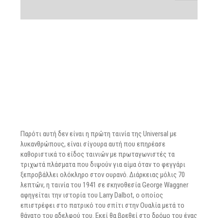
Παρότι αυτή δεν είναι η πρώτη ταινία της Universal με
λυκανθρώπους, είναι σίγουρα αυτή που επηρέασε
καθοριστικά το είδος ταινιών με πρωταγωνιστές τα
τριχωτά πλάσματα που διψούν για αίμα όταν το φεγγάρι
ξεπροβάλλει ολόκληρο στον ουρανό. Διάρκειας μόλις 70
λεπτών, η ταινία του 1941 σε σκηνοθεσία George Waggner
αφηγείται την ιστορία του Larry Dalbot, ο οποίος
επιστρέφει στο πατρικό του σπίτι στην Ουαλία μετά το
θάνατο του αδελφού του. Εκεί θα βρεθεί στο δρόμο του ένας