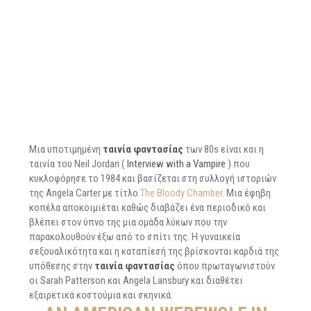
Μια υποτιμημένη
ταινία φαντασίας
των 80s είναι και η
ταινία του Neil Jordan (
Interview with a Vampire
) που
κυκλοφόρησε το 1984 και βασίζεται στη συλλογή ιστοριών
της Angela Carter με τίτλο
The Bloody Chamber.
Μια έφηβη
κοπέλα αποκοιμιέται καθώς διαβάζει ένα περιοδικό και
βλέπει στον ύπνο της μια ομάδα λύκων που την
παρακολουθούν έξω από το σπίτι της. Η γυναικεία
σεξουαλικότητα και η καταπίεσή της βρίσκονται καρδιά της
υπόθεσης στην
ταινία φαντασίας
όπου πρωταγωνιστούν
οι Sarah Patterson και Angela Lansbury και διαθέτει
εξαιρετικά κοστούμια και σκηνικά.