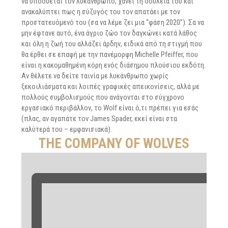
να υποδύεται τον λυκάνθρωπο, χάνει τη δουλειά του και
ανακαλύπτει πως η σύζυγός του τον απατάει με τον
προστατευόμενό του (σα να λέμε ζει μια “φάση 2020”). Σα να
μην έφτανε αυτό, ένα άγριο ζώο τον δαγκώνει κατά λάθος
και όλη η ζωή του αλλάζει άρδην, ειδικά από τη στιγμή που
θα έρθει σε επαφή με την πανέμορφη Michelle Pfeiffer, που
είναι η κακομαθημένη κόρη ενός διάσημου πλούσιου εκδότη.
Αν θέλετε να δείτε ταινία με λυκάνθρωπο χωρίς
ξεκοιλιάσματα και λοιπές γραφικές απεικονίσεις, αλλά με
πολλούς συμβολισμούς που ανάγονται στο σύγχρονο
εργασιακό περιβάλλον, το Wolf είναι ό,τι πρέπει για εσάς
(πλας, αν αγαπάτε τον James Spader, εκεί είναι στα
καλύτερά του – εμφανισιακά).
THE COMPANY OF WOLVES