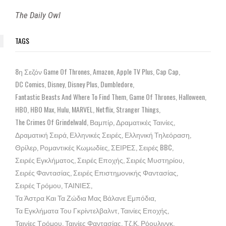
The Daily Owl
TAGS
8η Σεζόν Game Of Thrones
Amazon
Apple TV Plus
Cap Cap
DC Comics
Disney
Disney Plus
Dumbledore
Fantastic Beasts And Where To Find Them
Game Of Thrones
Halloween
HBO
HBO Max
Hulu
MARVEL
Netflix
Stranger Things
The Crimes Of Grindelwald
Βαμπίρ
Δραματικές Ταινίες
Δραματική Σειρά
Ελληνικές Σειρές
Ελληνική Τηλεόραση
Θρίλερ
Ρομαντικές Κωμωδίες
ΣΕΙΡΕΣ
Σειρές BBC
Σειρές Εγκλήματος
Σειρές Εποχής
Σειρές Μυστηρίου
Σειρές Φαντασίας
Σειρές Επιστημονικής Φαντασίας
Σειρές Τρόμου
ΤΑΙΝΙΕΣ
Τα Άστρα Και Τα Ζώδια Μας Βάλανε Εμπόδια
Τα Εγκλήματα Του Γκρίντελβαλντ
Ταινίες Εποχής
Ταινίες Τρόμου
Ταινίες Φαντασίας
Τζ.Κ. Ρόουλινγκ