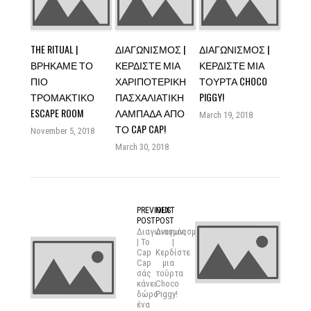
THE RITUAL |
ΔΙΑΓΩΝΙΣΜΌΣ |
ΔΙΑΓΩΝΙΣΜΌΣ |
ΒΡΉΚΑΜΕ ΤΟ
ΚΕΡΔΊΣΤΕ ΜΙΑ
ΚΕΡΔΊΣΤΕ ΜΙΑ
ΠΙΟ
ΧΑΡΙΠΟΤΕΡΙΚΉ
ΤΟΎΡΤΑ CHOCO
ΤΡΟΜΑΚΤΙΚΌ
ΠΑΣΧΑΛΙΆΤΙΚΗ
PIGGY!
ESCAPE ROOM
ΛΑΜΠΆΔΑ ΑΠΌ
March 19, 2018
ΤΟ CAP CAP!
November 5, 2018
March 30, 2018
PREVIOUS
NEXT
POST
POST
Διαγωνισμός
Διαγωνισμός
| Το
|
Cap
Κερδίστε
Cap
μια
σάς
τούρτα
κάνει
Choco
δώρο
Piggy!
ένα